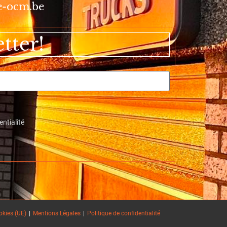
e-ocm.be
tter!
entialité
okies (UE)
Mentions Légales
Politique de confidentialité