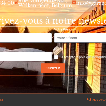
Rue Mitoyenne 345,
 34 00
info@garag
Welkenraedt, Belgium
rivez-vous à notre newsle
Votre Prénom
RGPD
J'accepte la
politique de confid
ENVOYER
LT
Politique de co